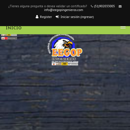
¿Tienes alguna pregunta o desea validar un certificado?
(51)902033005
info@eegopingenieros.com
Register
Iniciar sesión (ingresar)
INICIO
ESPAÑOL - MÉXICO ‎(ES_MX)‎