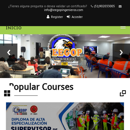
¿Tienes alguna pregunta o desea validar un certificado?
(51)902033005
info@eegopingenieros.com
Register
Acceder
INICIO
ESPAÑOL - INTERNACIONAL ‎(ES)‎
Popular Courses
Block
Photo
Section
Gallery
Section