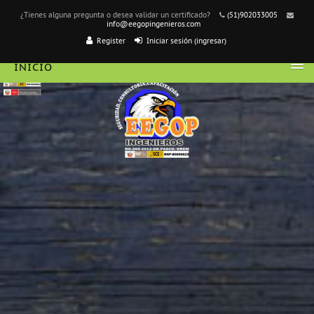
¿Tienes alguna pregunta o desea validar un certificado?
(51)902033005
info@eegopingenieros.com
Register
Iniciar sesión (ingresar)
INICIO
ESPAÑOL - MÉXICO ‎(ES_MX)‎